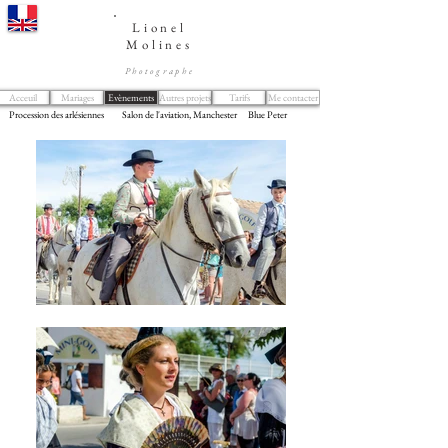
Lionel
Molines
Photographe
Acceuil
Mariages
Evènements
Autres projets
Tarifs
Me contacter
Procession des arlésiennes
Salon de l'aviation, Manchester
Blue Peter