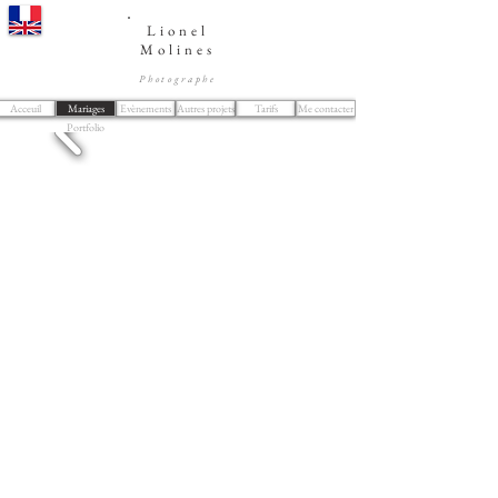
Lionel
Molines
Photographe
Acceuil
Mariages
Evènements
Autres projets
Tarifs
Me contacter
Portfolio